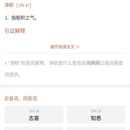
滞欷
[ zhì xī ]
⒈ 指郁积之气。
引证解释
⒈ 指郁积之气。
展开阅读全文 ∨
唐 司空图 《春愁赋》：“愿昭畅于春臺，雪胸襟之滞
引
欷。”
※ "滞欷"的意思解释、滞欷是什么意思由
词典网
汉语词典查
分字解释
词提供。
zhì
xī
滞
欷
近音词、同音词
zhì xǐ
zhī xī
志喜
知悉