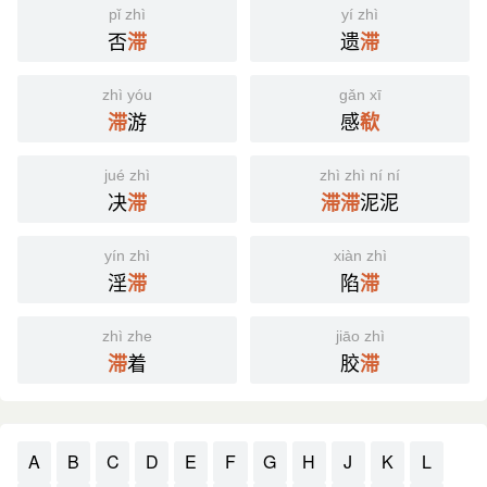
pǐ zhì
yí zhì
否
遗
滞
滞
zhì yóu
gǎn xī
游
感
滞
欷
jué zhì
zhì zhì ní ní
决
泥泥
滞
滞
滞
yín zhì
xiàn zhì
淫
陷
滞
滞
zhì zhe
jiāo zhì
着
胶
滞
滞
A
B
C
D
E
F
G
H
J
K
L