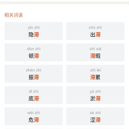
相关词语
yǐn zhì
chū zhì
隐
出
滞
滞
dùn zhì
zhì xiá
顿
瑕
滞
滞
zhèn zhì
zhì lèi
振
累
滞
滞
dǐ zhì
yū zhì
底
淤
滞
滞
wēi zhì
sè zhì
危
涩
滞
滞