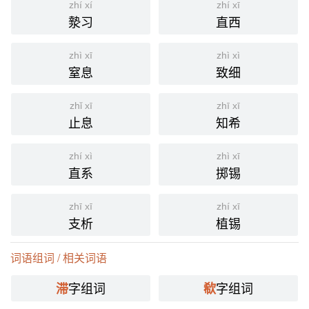
zhí xí
zhí xī
漐习
直西
zhì xī
zhì xì
窒息
致细
zhǐ xī
zhī xī
止息
知希
zhí xì
zhì xī
直系
掷锡
zhī xī
zhí xī
支析
植锡
词语组词 / 相关词语
字组词
字组词
滞
欷