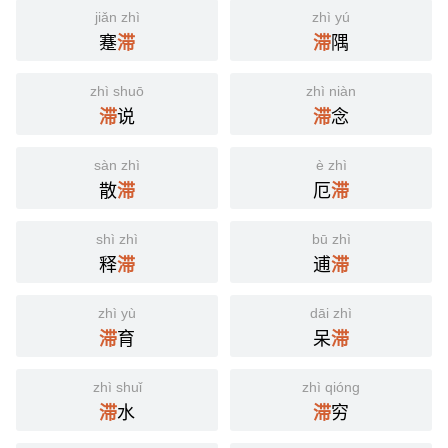
jiǎn zhì
zhì yú
蹇
隅
滞
滞
zhì shuō
zhì niàn
说
念
滞
滞
sàn zhì
è zhì
散
厄
滞
滞
shì zhì
bū zhì
释
逋
滞
滞
zhì yù
dāi zhì
育
呆
滞
滞
zhì shuǐ
zhì qióng
水
穷
滞
滞