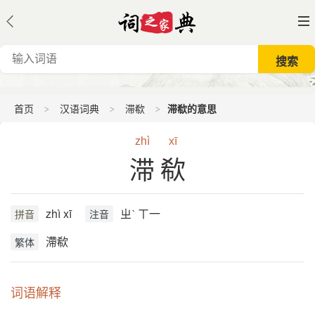
首页
汉语词典
滞欷
滞欷的意思
zhì
xī
滞欷
zhì xī
ㄓˋ ㄒ一
拼音
注音
滯欷
繁体
词语解释