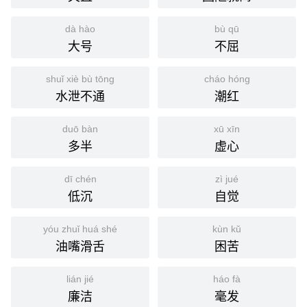
dà hào
bù qū
大号
不屈
shuǐ xiè bù tōng
cháo hóng
水泄不通
潮红
duō bàn
xū xīn
多半
虚心
dī chén
zì jué
低沉
自觉
yóu zhuǐ huá shé
kùn kǔ
油嘴滑舌
困苦
lián jié
háo fà
廉洁
毫发