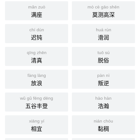
mǎn zuò
mò cè gāo shēn
满座
莫测高深
chí dùn
huá rùn
迟钝
滑润
qīng zhēn
tuō sú
清真
脱俗
fàng làng
pàn nì
放浪
叛逆
wǔ gǔ fēng dēng
hào hàn
五谷丰登
浩瀚
xiāng yí
nián chóu
相宜
黏稠