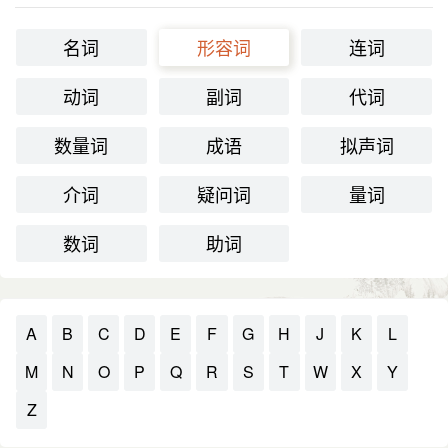
名词
形容词
连词
动词
副词
代词
数量词
成语
拟声词
介词
疑问词
量词
数词
助词
A
B
C
D
E
F
G
H
J
K
L
M
N
O
P
Q
R
S
T
W
X
Y
Z