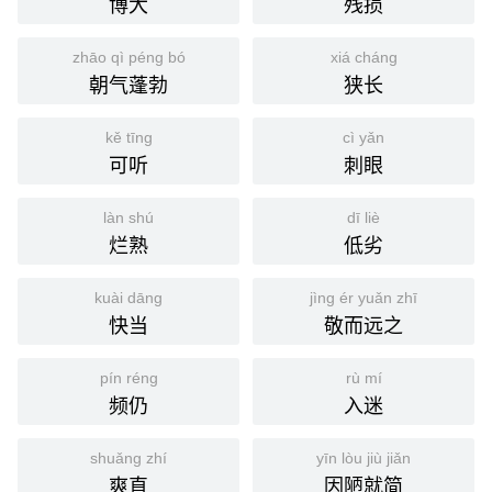
博大
残损
zhāo qì péng bó
xiá cháng
朝气蓬勃
狭长
kě tīng
cì yǎn
可听
刺眼
làn shú
dī liè
烂熟
低劣
kuài dāng
jìng ér yuǎn zhī
快当
敬而远之
pín réng
rù mí
频仍
入迷
shuǎng zhí
yīn lòu jiù jiǎn
爽直
因陋就简