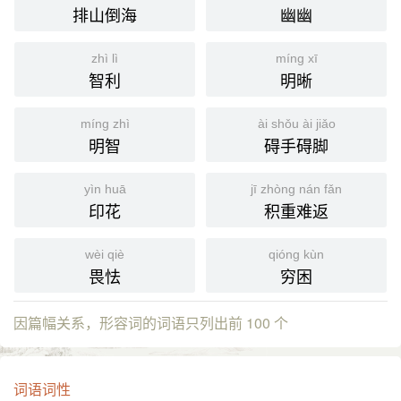
排山倒海
幽幽
zhì lì
míng xī
智利
明晰
míng zhì
ài shǒu ài jiǎo
明智
碍手碍脚
yìn huā
jī zhòng nán fǎn
印花
积重难返
wèi qiè
qióng kùn
畏怯
穷困
因篇幅关系，形容词的词语只列出前 100 个
词语词性