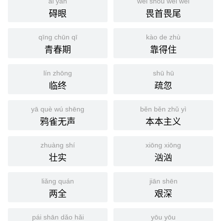
ài yǎn
wèi shǒu wèi wěi
碍眼
畏首畏尾
qīng chūn qī
kào de zhù
青春期
靠得住
lín zhōng
shū hū
临终
疏忽
yā què wú shēng
běn běn zhǔ yì
鸦雀无声
本本主义
zhuàng shí
xiōng xiōng
壮实
汹汹
liǎng quán
jiān shēn
两全
艰深
pái shān dǎo hǎi
yōu yōu