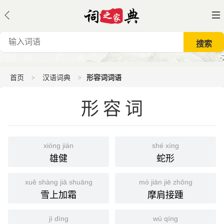
首页
汉语词典
形容词词语
形容词
xióng jiàn
shé xíng
雄健
蛇形
xuě shàng jiā shuāng
mó jiān jiē zhǒng
雪上加霜
摩肩接踵
jì dìng
wú qíng