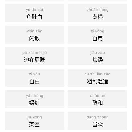
yú dù bái
zhuān hèng
鱼肚白
专横
xián sǎn
zì yòng
闲散
自用
pò zài méi jié
jiāo zào
迫在眉睫
焦躁
zì yóu
cū zhì làn zào
自由
粗制滥造
yān hóng
chún hé
嫣红
醇和
jià kōng
dāng zhòng
架空
当众