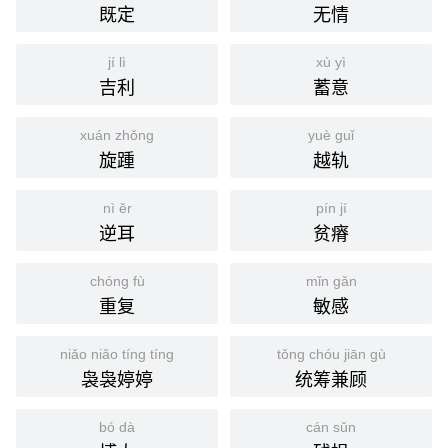
既定
无情
jí lì
xù yì
吉利
蓄意
xuán zhǒng
yuè guǐ
旋踵
越轨
nì ěr
pín jí
逆耳
贫瘠
chóng fù
mǐn gǎn
重复
敏感
niǎo niǎo tíng tíng
tǒng chóu jiān gù
袅袅婷婷
统筹兼顾
bó dà
cán sǔn