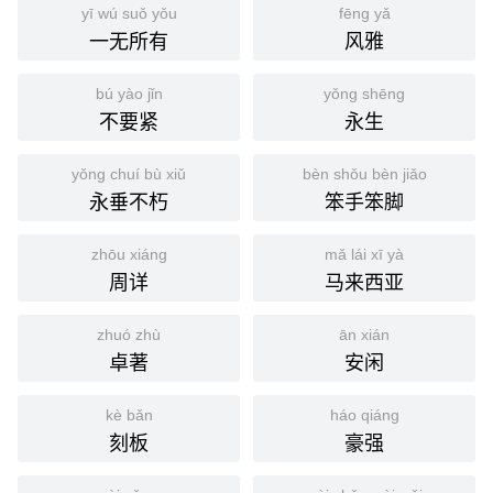
yī wú suǒ yǒu
fēng yǎ
一无所有
风雅
bú yào jǐn
yǒng shēng
不要紧
永生
yǒng chuí bù xiǔ
bèn shǒu bèn jiǎo
永垂不朽
笨手笨脚
zhōu xiáng
mǎ lái xī yà
周详
马来西亚
zhuó zhù
ān xián
卓著
安闲
kè bǎn
háo qiáng
刻板
豪强