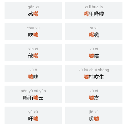
gǎn xī
xī lǐ huā lā
感
里哗啦
唏
唏
chuī xū
xī xī
吹
嚱
嘘
唏
xīn xī
xū xī
歆
噏
唏
嘘
xū ō
xū kū chuī shēng
噢
枯吹生
嘘
嘘
pēn yǔ xū yún
xū xī
喷雨
云
翕
嘘
嘘
yù xū
jiē xū
吁
嗟
嘘
嘘