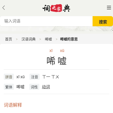
首页
汉语词典
唏嘘
唏嘘的意思
xī
xū
唏嘘
xī xū
ㄒ一 ㄒㄨ
拼音
注音
唏噓
动词
繁体
词性
词语解释