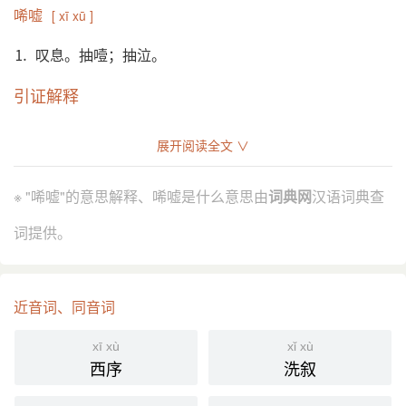
唏嘘
[ xī xū ]
⒈ 叹息。抽噎；抽泣。
引证解释
⒈ 叹息。
展开阅读全文 ∨
清 周亮工 《书影》卷三：“《新安吏》、《石壕吏》
引
诸作，沉雄悲壮，感慨唏嘘，自是乐府胜场。”
※ "唏嘘"的意思解释、唏嘘是什么意思由
词典网
汉语词典查
《老残游记》第八回：“题罢，唏嘘了几声，也就睡
了。”
词提供。
端木蕻良 《火腿》：“每一谈及，两人都是唏嘘不
止。”
⒉ 抽噎；抽泣。
近音词、同音词
清 袁枚 《新齐谐·李生遇狐》：“生为泣下，留之不
引
xī xù
xǐ xù
可，两相唏嘘。”
西序
洗叙
冯雪峰 《月灾》：“我们觉得在我们的眼里都已含着
两泡泪，我们几乎都唏嘘起来了。”