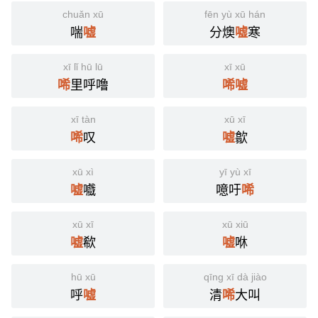
chuǎn xū
fēn yù xū hán
喘
分燠
寒
嘘
嘘
xī lǐ hū lū
xī xū
里呼噜
唏
唏
嘘
xī tàn
xū xī
叹
歙
唏
嘘
xū xì
yī yù xī
嚱
噫吁
嘘
唏
xū xī
xū xiū
欷
咻
嘘
嘘
hū xū
qīng xī dà jiào
呼
清
大叫
嘘
唏