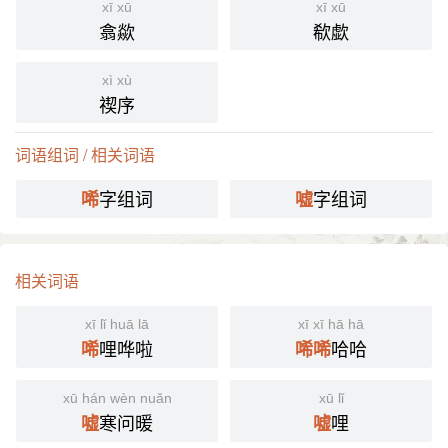
孔厥 《新儿女英雄续传》第十四章：“人们正在叹
xī xū
xī xū
翕歘
欷歔
息，唏嘘，嘁嘁地议论。”
国语辞典
xì xù
禊序
唏嘘
[ xī xū ]
词语组词 / 相关词语
⒈ 悲叹声。也作「欷吁」。
字组词
字组词
唏
嘘
《老残游记·第八回》：「提起笔来，在墙上题一绝
引
道，……题罢，唏嘘了几声，也就睡了。」
分字解释
相关词语
xī
xū shī
xī lǐ huā lā
xī xī hā hā
唏
嘘
哩哗啦
哈哈
唏
唏
唏
xū hán wèn nuǎn
xū lǐ
寒问暖
哩
嘘
嘘