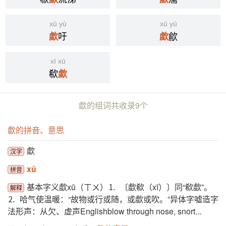
xū yù
xū yú
吁
歈
歔
歔
xī xū
欷
歔
歔的组词共收录9个
歔的拼音、意思
歔
汉字
xū
拼音
基本字义歔xū（ㄒㄨ）⒈ 〔歔欷（xī）〕同“欷歔”。
解释
⒉ 哈气使温暖：“故物或行或随，或歔或吹。”异体字噓造字
法形声：从欠、虚声Englishblow through nose, snort...