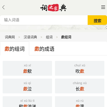
词典网
汉语词典
组词
歔组词
歔
的组词
歔
的成语
xū xī
chuī xū
欷
吹
歔
歔
xū qì
cháng xū
泣
长
歔
歔
xī xū liú tì
xū rú
欷
流涕
濡
歔
歔